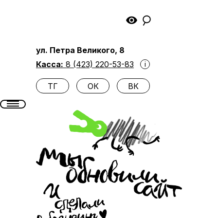
ТГ
ОК
ВК
ул. Петра Великого, 8
Касса:
8 (423) 220-53-83
i
ТГ
ОК
ВК