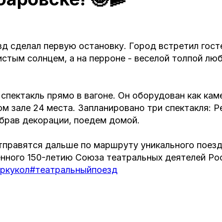
д сделал первую остановку. Город встретил гост
истым солнцем, а на перроне - веселой толпой л
спектакль прямо в вагоне. Он оборудован как ка
м зале 24 места. Запланировано три спектакля: Реп
собрав декорации, поедем домой.
отправятся дальше по маршруту уникального поез
енного 150-летию Союза театральных деятелей Ро
ркукол
#театральныйпоезд