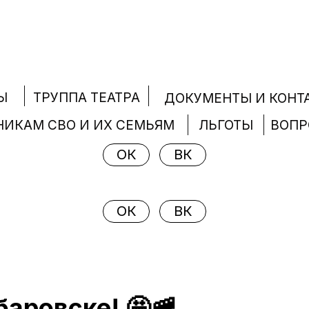
ТРУППА ТЕАТРА
Ы
ДОКУМЕНТЫ И КОНТ
НИКАМ СВО И ИХ СЕМЬЯМ
ЛЬГОТЫ
ВОП
ОК
ВК
ОК
ВК
баровске! 🤩🚞