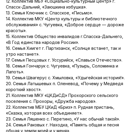
12. Коллектив МБУ «Социально-культурный центр» г.
Спасск-Дальний, «Заюшкина избушка».
13. Семья Ключник с. Спасское, «Письмо».
14. Коллектив МКУ «Центр культуры и библиотечного
обслуживания» с. Чугуевка, «Доброе сердце — дороже
красоты».
15. Коллектив Общество инвалидов г.Спасска-Дальнего,
«В Год единства народов России».
16. Семья Хиигет г. Партизанск, «Солнце встанет, так и
утро настанет».
17. Семья Песцовых г. Уссурийск, «Славься Отечество».
18. Семья Гончарук с. Чугуевка, «Пузырь, Соломинка и
Лапоть».
19. Семья Швагерус с. Хмыловка, «Удыгейская история!».
20. Семья Латышевых п. Оленевод, «Почему у Медведя
короткий хвост».
21. Коллектив МКУ «ЦКДиСД» Прохорского сельского
поселения с. Прохоры, «Дружба народов».
22. Коллектив МБУ ЦКиД «Бриз» п. Рудная пристань,
«Сказка, которая всех объединяет».
23. Семья Ляшенко с. Перетино, «У нас обычай такой».
24. Семья Раковых г. Находка, «Память общая и песня
общая у земли моей и у меня».