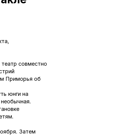
кта,
а театр совместно
стрий
ям Приморья об
ть юнги на
 необычная.
тановке
етям.
ноября. Затем