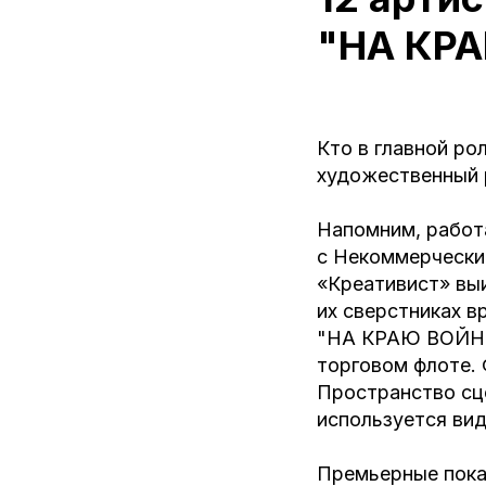
"НА КР
Кто в главной ро
художественный 
Напомним, работа
с Некоммерчески
«Креативист» выи
их сверстниках в
"НА КРАЮ ВОЙНЫ"
торговом флоте. 
Пространство сце
используется ви
Премьерные показ