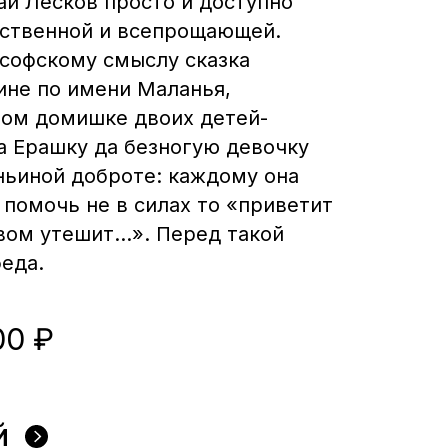
ай Лесков просто и доступно
йственной и всепрощающей.
ософскому смыслу сказка
ине по имени Маланья,
ом домишке двоих детей-
а Ерашку да безногую девочку
ньиной доброте: каждому она
 помочь не в силах то «приветит
овом утешит…». Перед такой
беда.
00 ₽
й