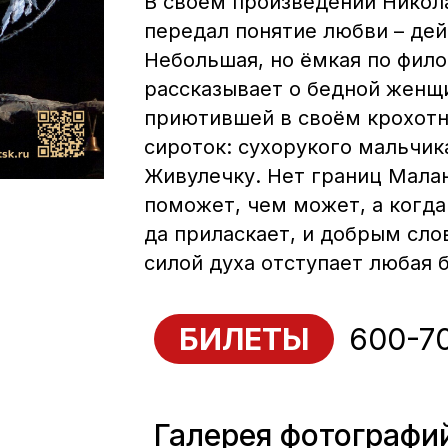
В своём произведении Никол
передал понятие любви – де
Небольшая, но ёмкая по фил
рассказывает о бедной женщ
приютившей в своём крохотн
сироток: сухорукого мальчик
Живулечку. Нет границ Мала
поможет, чем может, а когда
да приласкает, и добрым сл
силой духа отступает любая 
600-7
БИЛЕТЫ
Галерея фотографи